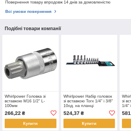
Повернення товару впродовж 14 днів за домовленістю
Всі умови повернення
Подібні товари компанії
Whirlpower Головка зі
Whirlpower Набір головок
Whir
вставкою М16 1/2" L-
зі вставкою Torx 1/4" і 3/8"
зі в
100мм
10од. на планці
1/4"
266,22
524,37
581
₴
₴
Купити
Купити