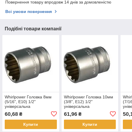
Повернення товару впродовж 14 днів за домовленістю
Всі умови повернення
Подібні товари компанії
Whirlpower Головка 8мм
Whirlpower Головка 10мм
Whir
(5/16", Е10) 1/2"
(3/8", Е12) 1/2"
(7/1
універсальна
універсальна
унів
60,68
61,96
50,
₴
₴
Купити
Купити