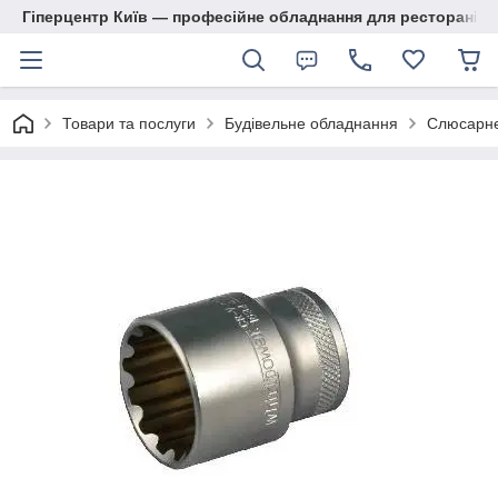
Гіперцентр Київ — професійне обладнання для ресторанів, м
Товари та послуги
Будівельне обладнання
Слюсарне