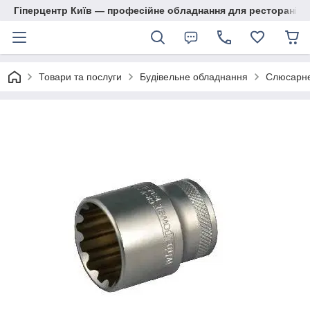
Гіперцентр Київ — професійне обладнання для ресторанів, м
Товари та послуги
Будівельне обладнання
Слюсарне