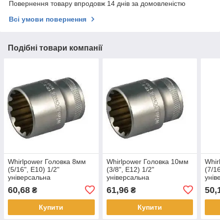
Повернення товару впродовж 14 днів за домовленістю
Всі умови повернення
Подібні товари компанії
Whirlpower Головка 8мм
Whirlpower Головка 10мм
Whir
(5/16", Е10) 1/2"
(3/8", Е12) 1/2"
(7/1
універсальна
універсальна
унів
60,68
61,96
50,
₴
₴
Купити
Купити