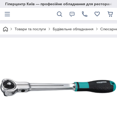
Гіперцентр Київ — професійне обладнання для ресторанів, м
Товари та послуги
Будівельне обладнання
Слюсарне