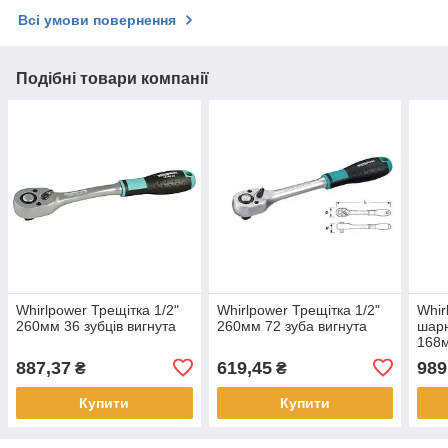
Всі умови повернення
Подібні товари компанії
Whirlpower Трещітка 1/2"
Whirlpower Трещітка 1/2"
Whir
260мм 36 зубців вигнута
260мм 72 зуба вигнута
шарн
168
887,37
619,45
989
₴
₴
Купити
Купити