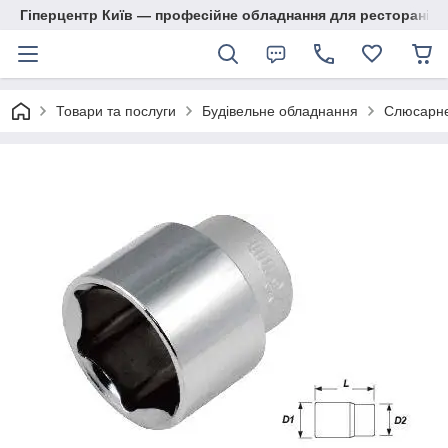
Гіперцентр Київ — професійне обладнання для ресторанів, м
Товари та послуги
Будівельне обладнання
Слюсарне