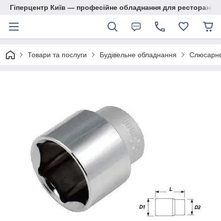
Гіперцентр Київ — професійне обладнання для ресторанів, м
Товари та послуги
Будівельне обладнання
Слюсарне