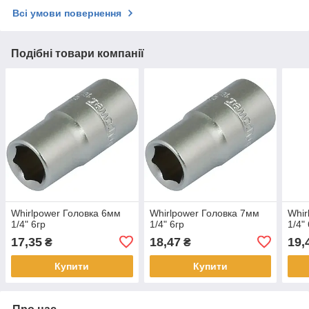
Всі умови повернення
Подібні товари компанії
Whirlpower Головка 6мм
Whirlpower Головка 7мм
Whir
1/4" 6гр
1/4" 6гр
1/4"
17,35
18,47
19,
₴
₴
Купити
Купити