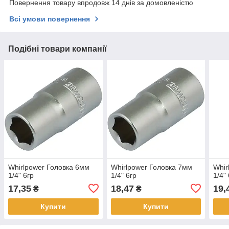
Повернення товару впродовж 14 днів за домовленістю
Всі умови повернення
Подібні товари компанії
Whirlpower Головка 6мм
Whirlpower Головка 7мм
Whir
1/4" 6гр
1/4" 6гр
1/4"
17,35
18,47
19,
₴
₴
Купити
Купити