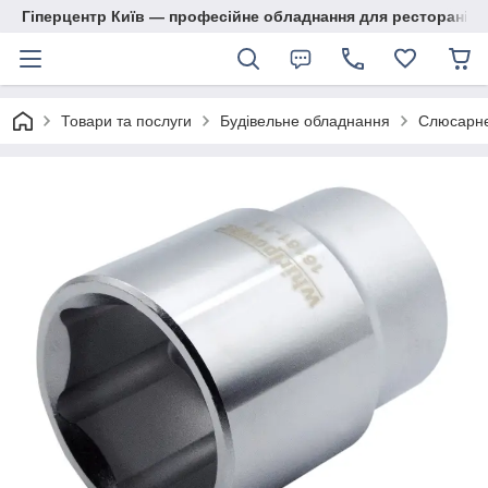
Гіперцентр Київ — професійне обладнання для ресторанів, м
Товари та послуги
Будівельне обладнання
Слюсарне