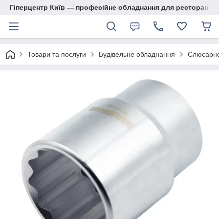
Гіперцентр Київ — професійне обладнання для ресторанів, м
Товари та послуги
Будівельне обладнання
Слюсарне