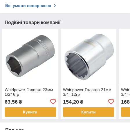
Всі умови повернення
Подібні товари компанії
Whirlpower Головка 23мм
Whirlpower Головка 21мм
Whir
1/2" 6гр
3/4" 12гр
3/4"
63,56
154,20
168
₴
₴
Купити
Купити