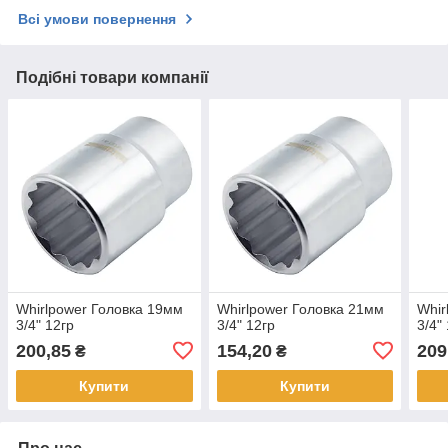
Всі умови повернення
Подібні товари компанії
Whirlpower Головка 19мм
Whirlpower Головка 21мм
Whir
3/4" 12гр
3/4" 12гр
3/4"
200,85
154,20
209
₴
₴
Купити
Купити