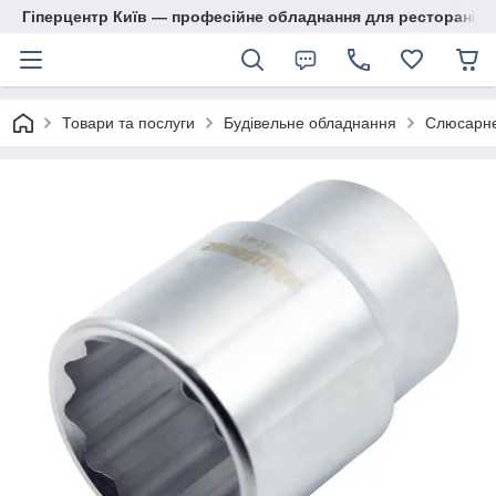
Гіперцентр Київ — професійне обладнання для ресторанів, м
Товари та послуги
Будівельне обладнання
Слюсарне