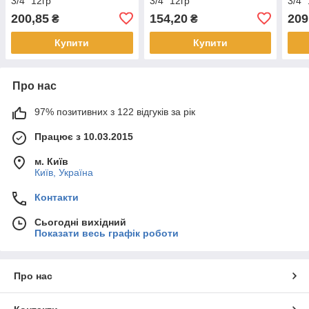
3/4" 12гр
3/4" 12гр
3/4"
200,85
154,20
209
₴
₴
Купити
Купити
Про нас
97% позитивних з 122 відгуків за рік
Працює з 10.03.2015
м. Київ
Київ, Україна
Контакти
Сьогодні вихідний
Показати весь графік роботи
Про нас