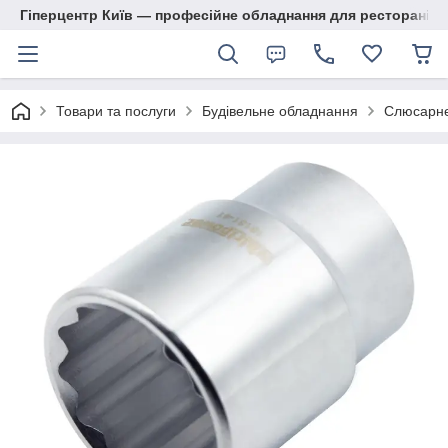
Гіперцентр Київ — професійне обладнання для ресторанів, м
Товари та послуги
Будівельне обладнання
Слюсарне