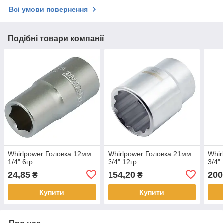
Всі умови повернення
Подібні товари компанії
Whirlpower Головка 12мм
Whirlpower Головка 21мм
Whir
1/4" 6гр
3/4" 12гр
3/4"
24,85
154,20
200
₴
₴
Купити
Купити