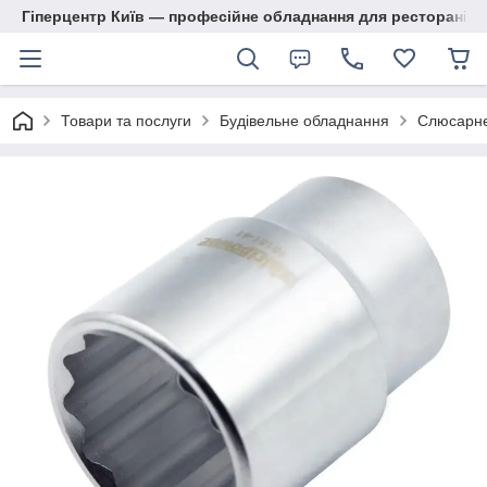
Гіперцентр Київ — професійне обладнання для ресторанів, м
Товари та послуги
Будівельне обладнання
Слюсарне