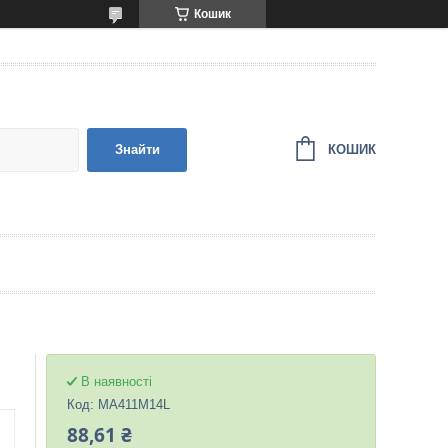
Кошик
КОШИК
Знайти
В наявності
Код:
MA411M14L
88,61 ₴