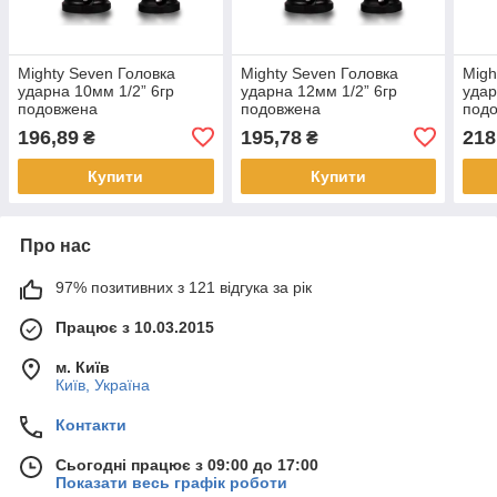
Mighty Seven Головка
Mighty Seven Головка
Migh
ударна 10мм 1/2” 6гр
ударна 12мм 1/2” 6гр
удар
подовжена
подовжена
под
196,89
195,78
218
₴
₴
Купити
Купити
Про нас
97% позитивних з 121 відгука за рік
Працює з 10.03.2015
м. Київ
Київ, Україна
Контакти
Сьогодні працює з 09:00 до 17:00
Показати весь графік роботи