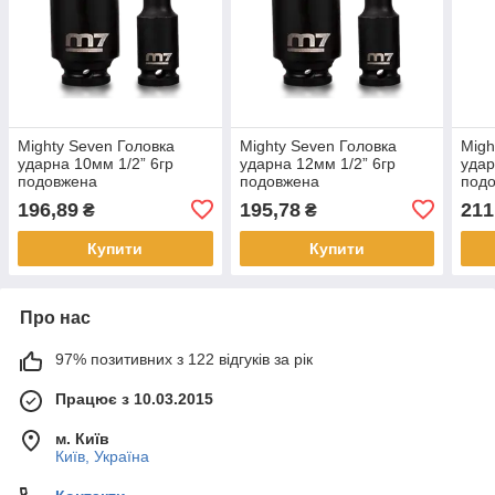
Mighty Seven Головка
Mighty Seven Головка
Migh
ударна 10мм 1/2” 6гр
ударна 12мм 1/2” 6гр
удар
подовжена
подовжена
под
196,89
195,78
211
₴
₴
Купити
Купити
Про нас
97% позитивних з 122 відгуків за рік
Працює з 10.03.2015
м. Київ
Київ, Україна