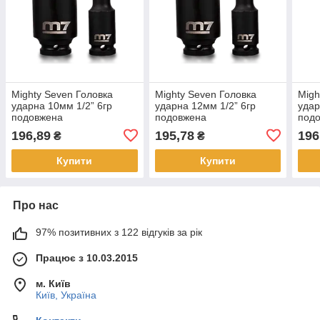
Mighty Seven Головка
Mighty Seven Головка
Migh
ударна 10мм 1/2” 6гр
ударна 12мм 1/2” 6гр
удар
подовжена
подовжена
под
196,89
195,78
196
₴
₴
Купити
Купити
Про нас
97% позитивних з 122 відгуків за рік
Працює з 10.03.2015
м. Київ
Київ, Україна