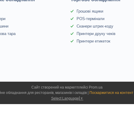
Грошові ящики
ери
POS-термінали
 шини
Сканери штрих-коду
ова тара
Принтери друку чеків
Принтери етикеток
Сайт створений на маркетплейсі
Prom.ua
Гіперцентр Київ — професійне обладнання для ресторанів, магазинів і складів |
Поскаржитися на контент
Select Language
▼