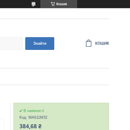
Кошик
КОШИК
Знайти
В наявності
Код:
MA611M32
384,68 ₴