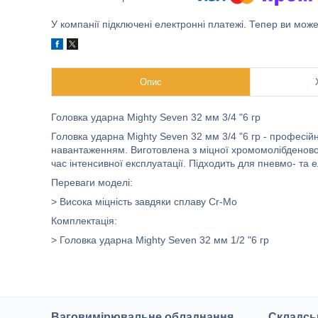
У компанії підключені електронні платежі. Тепер ви мож
Опис
Головка ударна Mighty Seven 32 мм 3/4 "6 гр
Головка ударна Mighty Seven 32 мм 3/4 "6 гр - професій
навантаженням. Виготовлена з міцної хромомолібденової 
час інтенсивної експлуатації. Підходить для пневмо- та 
Переваги моделі:
> Висока міцність завдяки сплаву Cr-Mo
Комплектація:
> Головка ударна Mighty Seven 32 мм 1/2 "6 гр
Ваговимірювальне обладнання
Складсь