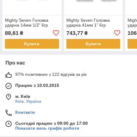
Mighty Seven Головка
Mighty Seven Головка
Migh
ударна 14мм 1/2” 6гр
ударна 41мм 1” 6гр
удар
88,61
743,77
106
₴
₴
Купити
Купити
Про нас
97% позитивних з 122 відгуків за рік
Працює з 10.03.2015
м. Київ
Київ, Україна
Контакти
Сьогодні працює з 09:00 до 17:00
Показати весь графік роботи