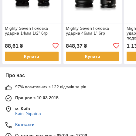
Mighty Seven Головка
Mighty Seven Головка
Migh
ударна 14мм 1/2” 6гр
ударна 46мм 1” 6гр
удар
под
88,61
848,37
1 1
₴
₴
Купити
Купити
Про нас
97% позитивних з 122 відгуків за рік
Працює з 10.03.2015
м. Київ
Київ, Україна
Контакти
Сьогодні працює з 09:00 до 17:00