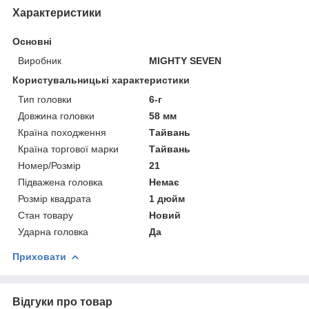
Характеристики
Основні
Виробник
MIGHTY SEVEN
Користувальницькі характеристики
Тип головки
6-г
Довжина головки
58 мм
Країна походження
Тайвань
Країна торгової марки
Тайвань
Номер/Розмір
21
Підважена головка
Немає
Розмір квадрата
1 дюйм
Стан товару
Новий
Ударна головка
Да
Приховати
Відгуки про товар