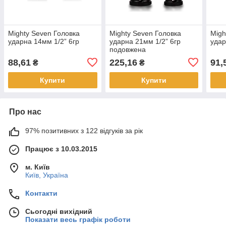
Mighty Seven Головка
Mighty Seven Головка
Migh
ударна 14мм 1/2” 6гр
ударна 21мм 1/2” 6гр
удар
подовжена
88,61
225,16
91,
₴
₴
Купити
Купити
Про нас
97% позитивних з 122 відгуків за рік
Працює з 10.03.2015
м. Київ
Київ, Україна
Контакти
Сьогодні вихідний
Показати весь графік роботи