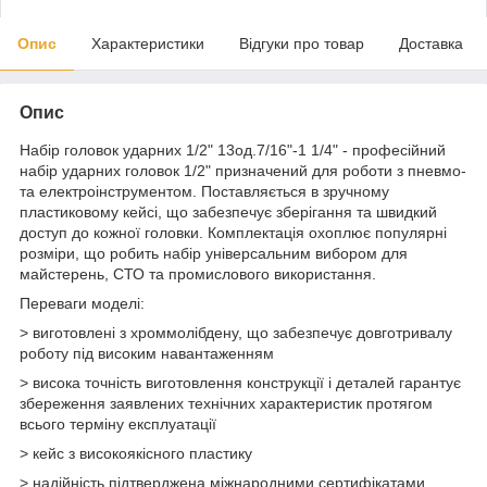
Опис
Характеристики
Відгуки про товар
Доставка
Опис
Набір головок ударних 1/2" 13од.7/16"-1 1/4" - професійний
набір ударних головок 1/2" призначений для роботи з пневмо-
та електроінструментом. Поставляється в зручному
пластиковому кейсі, що забезпечує зберігання та швидкий
доступ до кожної головки. Комплектація охоплює популярні
розміри, що робить набір універсальним вибором для
майстерень, СТО та промислового використання.
Переваги моделі:
> виготовлені з хроммолібдену, що забезпечує довготривалу
роботу під високим навантаженням
> висока точність виготовлення конструкції і деталей гарантує
збереження заявлених технічних характеристик протягом
всього терміну експлуатації
> кейс з високоякісного пластику
> надійність підтверджена міжнародними сертифікатами.