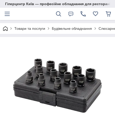
Гіперцентр Київ — професійне обладнання для ресторанів, м
Товари та послуги
Будівельне обладнання
Слюсарне