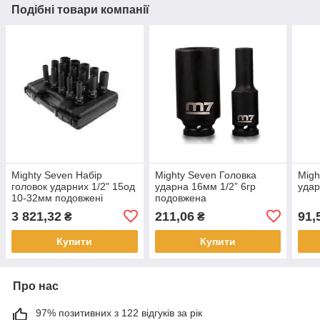
Подібні товари компанії
Mighty Seven Набір
Mighty Seven Головка
Migh
головок ударних 1/2" 15од
ударна 16мм 1/2” 6гр
удар
10-32мм подовжені
подовжена
пластик. кейс
3 821,32
211,06
91,
₴
₴
Купити
Купити
Про нас
97% позитивних з 122 відгуків за рік