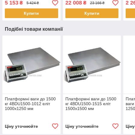
5 153
22 008
2 2
₴
₴
5 424 ₴
23 166 ₴
Купити
Купити
Подібні товари компанії
Платформні ваги до 1500
Платформні ваги до 1500
Пла
кг 4BDU1500-1012 еліт
кг 4BDU1500-1515 еліт
ваги
1000х1250 мм
1500х1500 мм
1250
Ціну уточнюйте
Ціну уточнюйте
Цін