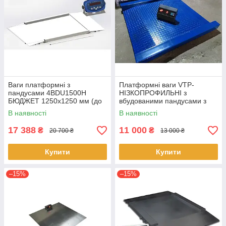
Ваги платформні з
Платформні ваги VTP-
пандусами 4BDU1500H
НІЗКОПРОФИЛЬНІ з
БЮДЖЕТ 1250х1250 мм (до
вбудованими пандусами з
1500 кг)
найбільшою межею
В наявності
В наявності
зважування (НПВ) 1 тонна
17 388
11 000
₴
₴
20 700 ₴
13 000 ₴
Купити
Купити
–15%
–15%