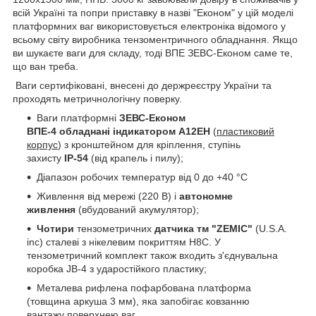
всій Україні та попри приставку в назві "Економ" у цій моделі
платформних ваг використовується електроніка відомого у
всьому світу виробника тензоментричного обладнання. Якщо
ви шукаєте ваги для складу, тоді ВПЕ ЗЕВС-Економ саме те,
що ван треба.
Ваги сертифіковані, внесені до держреєстру України та
проходять метричнологічну поверку.
Ваги платформні
ЗЕВС-Економ
ВПЕ-4
обладнані
індикатором А12ЕН
(
пластиковий
корпус
) з кронштейном для кріплення, ступінь
захисту
IP-54
(від крапель і пилу);
Діапазон робочих температур від 0 до +40 °C
Живлення від мережі (220 В) і
автономне
живлення
(вбудований акумулятор);
Чотири
тензометричних
датчика тм "ZEMIC"
(U.S.A.
inc) сталеві з нікелевим покриттям Н8С. У
тензометричний комплект також входить з'єднувальна
коробка JB-4 з ударостійкого пластику;
Металева рифлена пофарбована платформа
(товщина аркуша 3 мм), яка запобігає ковзанню
вантажу поверхнею ваг.