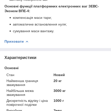
Основні функції платформних електронних ваг ЗЕВС
-
Эконом
ВПЕ-4:
компенсація маси тари;
автоматичне встановлення нуля;
сумування маси вантажу.
Приховати
Характеристики
Основні
Стан
Новий
Найменша границя
20 кг
зважування
Найбільша межа
3000 кг
зважування
Дискретність відліку і ціна
1000 г
повірочної поділки
Виробник
Зевс