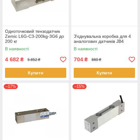
Одноточковий тензодатчик
Zemic L6G-C3-200kg-3G6 до
З'єднувальна коробка для 4
200 кг
аналогових датчиків JB4
В наявності
В наявності
4 682
704
₴
₴
5 852 ₴
880 ₴
Купити
Купити
–17%
–15%