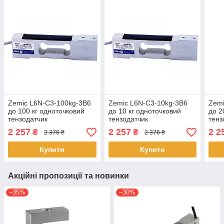
Zemic L6N-C3-100kg-3B6
Zemic L6N-C3-10kg-3B6
Zemi
до 100 кг одноточковий
до 10 кг одноточковий
до 2
тензодатчик
тензодатчик
тенз
2 257
2 257
2 2
₴
₴
2 376 ₴
2 376 ₴
Купити
Купити
Акційні пропозиції та новинки
–35%
–30%