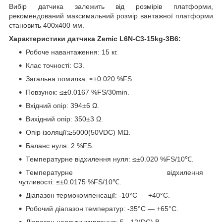
Вибір датчика залежить від розмірів платформи,
рекомендований максимальний розмір вантажної платформи
становить 400х400 мм.
Характеристики датчика Zemic L6N-C3-15kg-3B6:
Робоче навантаження: 15 кг.
Клас точності: C3.
Загальна помилка: ≤±0.020 %FS.
Повзунок: ≤±0.0167 %FS/30min.
Вхідний опір: 394±6 Ω.
Вихідний опір: 350±3 Ω.
Опір ізоляції:≥5000(50VDC) MΩ.
Баланс нуля: 2 %FS.
Температурне відхилення нуля: ≤±0.020 %FS/10℃.
Температурне відхилення
чутливості: ≤±0.0175 %FS/10℃.
Діапазон термокомпенсації: -10°С — +40°С.
Робочий діапазон температур: -35°С — +65°С.
Діапазон напруги живлення: 5 - 12(DC) В.