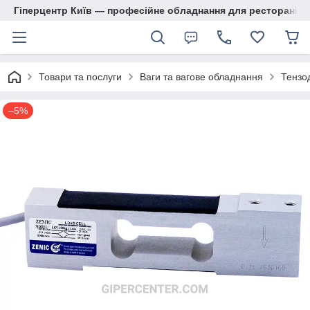
Гіперцентр Київ — професійне обладнання для ресторанів, м
Товари та послуги
Ваги та вагове обладнання
Тензо
–5%