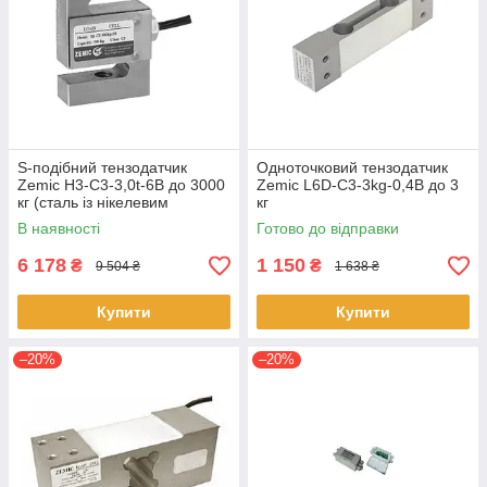
S-подібний тензодатчик
Одноточковий тензодатчик
Zemic H3-C3-3,0t-6B до 3000
Zemic L6D-C3-3kg-0,4B до 3
кг (сталь із нікелевим
кг
покриттям)
В наявності
Готово до відправки
6 178
1 150
₴
₴
9 504 ₴
1 638 ₴
Купити
Купити
–20%
–20%