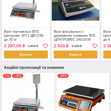
Ваги торговельні ВТЕ-
Ваги фасувальні з
Ваги
Центровіс-30Т2-ДВ-(СВ)
державною повіркою ВТЕ
Цент
до 30 кг
ЦЕНТРОВЕС 3/6/15/30
до 6 
Т3ДВ (T3DV)
2 287,05
2 520
2 0
₴
₴
2 895 ₴
3 220 ₴
Купити
Купити
Акційні пропозиції та новинки
Топ
–28%
–28%