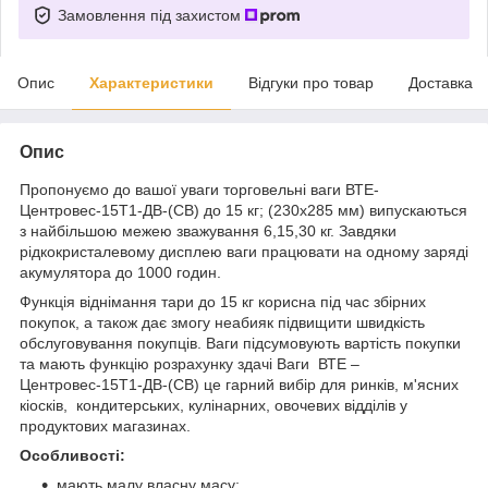
Замовлення під захистом
Опис
Характеристики
Відгуки про товар
Доставка
Опис
Пропонуємо до вашої уваги торговельні ваги ВТЕ-
Центровес-15Т1-ДВ-(СВ) до 15 кг; (230х285 мм) випускаються
з найбільшою межею зважування 6,15,30 кг. Завдяки
рідкокристалевому дисплею ваги працювати на одному заряді
акумулятора до 1000 годин.
Функція віднімання тари до 15 кг корисна під час збірних
покупок, а також дає змогу неабияк підвищити швидкість
обслуговування покупців. Ваги підсумовують вартість покупки
та мають функцію розрахунку здачі Ваги ВТЕ –
Центровес-15Т1-ДВ-(СВ) це гарний вибір для ринків, м'ясних
кіосків, кондитерських, кулінарних, овочевих відділів у
продуктових магазинах.
Особливості:
мають малу власну масу;