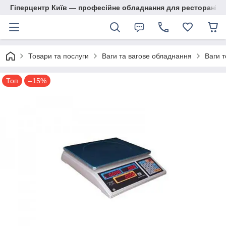
Гіперцентр Київ — професійне обладнання для ресторанів, м
Товари та послуги
Ваги та вагове обладнання
Ваги т
Топ
–15%