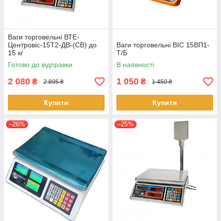
Ваги торговельні ВТЕ-
Центровіс-15Т2-ДВ-(СВ) до
Ваги торговельні ВІС 15ВП1-
15 кг
Т/Б
Готово до відправки
В наявності
2 080
1 050
₴
₴
2 895 ₴
1 450 ₴
Купити
Купити
–26%
–25%