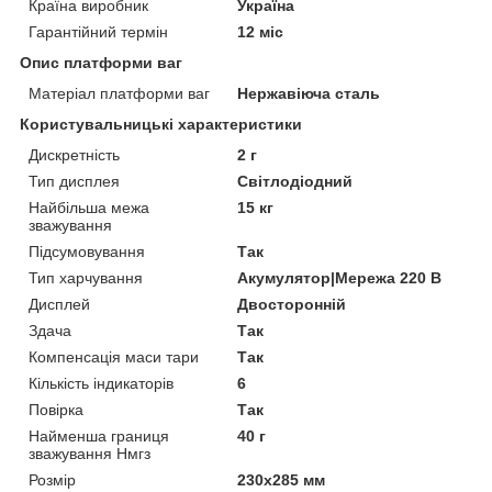
Країна виробник
Україна
Гарантійний термін
12 міс
Опис платформи ваг
Матеріал платформи ваг
Нержавіюча сталь
Користувальницькі характеристики
Дискретність
2 г
Тип дисплея
Світлодіодний
Найбільша межа
15 кг
зважування
Підсумовування
Так
Тип харчування
Акумулятор|Мережа 220 В
Дисплей
Двосторонній
Здача
Так
Компенсація маси тари
Так
Кількість індикаторів
6
Повірка
Так
Найменша границя
40 г
зважування Нмгз
Розмір
230х285 мм