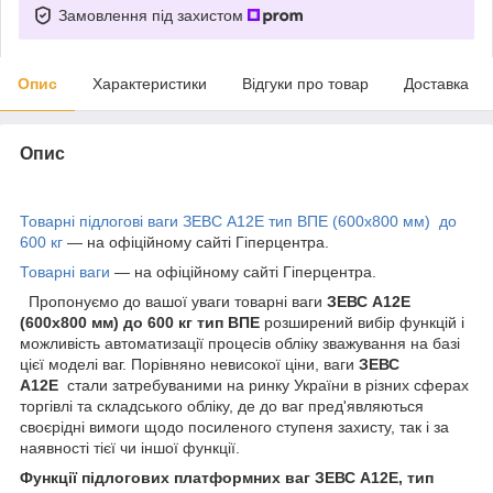
Замовлення під захистом
Опис
Характеристики
Відгуки про товар
Доставка
Опис
Товарні підлогові ваги ЗЕВС А12Е тип ВПЕ (600х800 мм) до
600 кг
— на офіційному сайті Гіперцентра.
Товарні ваги
— на офіційному сайті Гіперцентра.
Пропонуємо до вашої уваги товарні ваги
ЗЕВС А12Е
(600х800 мм) до 600 кг тип ВПЕ
розширений вибір функцій і
можливість автоматизації процесів обліку зважування на базі
цієї моделі ваг. Порівняно невисокої ціни, ваги
ЗЕВС
А12Е
стали затребуваними на ринку України в різних сферах
торгівлі та складського обліку, де до ваг пред'являються
своєрідні вимоги щодо посиленого ступеня захисту, так і за
наявності тієї чи іншої функції.
Функції підлогових платформних ваг ЗЕВС А12Е, тип