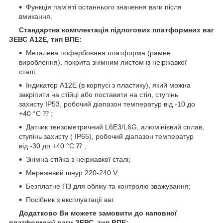
Функція пам'яті останнього значення ваги після
вмикання.
Стандартна комплектація підлогових платформних ваг
ЗЕВС А12Е, тип ВПЕ:
Металева пофарбована платформа (рамне
вироблення), покрита знімним листом із неіржавкої
сталі;
Індикатор А12Е (в корпусі з пластику), який можна
закріпити на стійці або поставити на стіл, ступінь
захисту IP53, робочий діапазон температур від -10 до
+40 °C ⁇ ;
Датчик тензометричний L6E3/L6G, алюмінієвий сплав,
ступінь захисту ( IP65), робочий діапазон температур
від -30 до +40 °C ⁇ ;
Знімна стійка з неіржавкої сталі;
Мережевий шнур 220-240 V;
Безплатне ПЗ для обліку та контролю зважування;
Посібник з експлуатації ваг.
Додатково Ви можете замовити до наповної
платформної ваги ЗЕВС, тип ВПЕ: