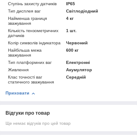
Ступінь захисту датчиків
IP65
Тип дисплея ваг
Світлодіодний
Найменша границя
4 кг
зважування
Кількість тензометричних
1 шт.
датчиків
Колір символів індикатора
Червоний
Найбільша межа
600 кг
зважування
Тип платформних ваг
Електронні
Живлення
Акумулятор
Клас точності ваг
Середній
статичного зважування
Приховати
Відгуки про товар
Ще немає відгуків про цей товар