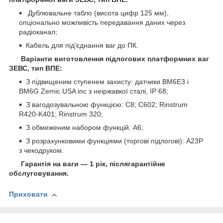
Дублювальне табло (висота цифр 125 мм),
опціонально можливість передавання даних через
радіоканал;
Кабель для під'єднання ваг до ПК.
Варіанти виготовлення підлогових платформних ваг
ЗЕВС, тип ВПЕ:
З підвищеним ступенем захисту: датчики BM6E3 і
BM6G Zemic USA inc з неіржавкої сталі, IP 68;
З вагодозувальною функцією: С8; С602; Rinstrum
R420-K401; Rinstrum 320;
З обмеженим набором функцій: А6;
З розрахунковими функціями (торгові підлогові): А23Р
з чекодруком.
Гарантія на ваги — 1 рік, післягарантійне
обслуговування.
Приховати