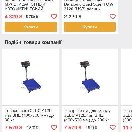
МУЛЬТИВАЛЮТНЫЙ
Datalogic QuickScan I QW
АВТОМАТИЧЕСКИЙ
2120 (USB) чорний
ДЕТЕКТОР ВАЛЮТ
4 320
2 220
₴
₴
5 750 ₴
Купити
Купити
Подібні товари компанії
Товарні ваги ЗЕВС А12Е
Товарні ваги для складу
Това
тип ВПЕ (400х500 мм) до
ЗЕВС А12Е тип ВПЕ
ЗЕВ
30 кг
(400х500 мм) до 200 кг
(600
7 579
7 579
11 
₴
₴
7 978 ₴
7 978 ₴