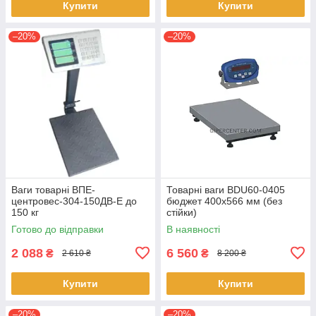
Купити
Купити
–20%
–20%
Ваги товарні ВПЕ-
Товарні ваги BDU60-0405
центровес-304-150ДВ-Е до
бюджет 400х566 мм (без
150 кг
стійки)
Готово до відправки
В наявності
2 088
6 560
₴
₴
2 610 ₴
8 200 ₴
Купити
Купити
–20%
–20%