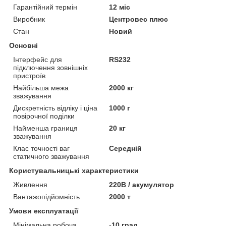
Гарантійний термін
12 міс
Виробник
Центровес плюс
Стан
Новий
Основні
Інтерфейс для
RS232
підключення зовнішніх
пристроїв
Найбільша межа
2000 кг
зважування
Дискретність відліку і ціна
1000 г
повірочної поділки
Найменша границя
20 кг
зважування
Клас точності ваг
Середній
статичного зважування
Користувальницькі характеристики
Живлення
220В / акумулятор
Вантажопідйомність
2000 т
Умови експлуатації
Мінімальна робоча
-10 град.