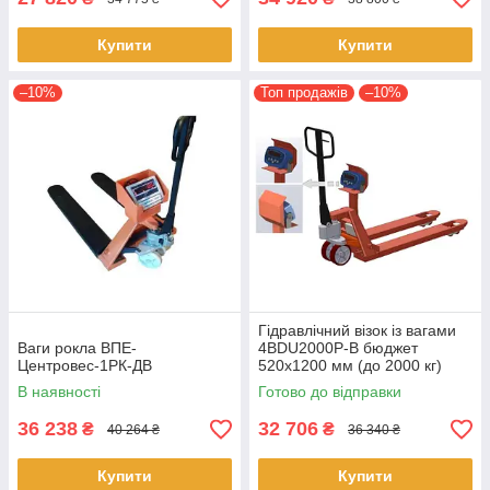
Купити
Купити
–10%
Топ продажів
–10%
Гідравлічний візок із вагами
Ваги рокла ВПЕ-
4BDU2000P-В бюджет
Центровес-1РК-ДВ
520x1200 мм (до 2000 кг)
В наявності
Готово до відправки
36 238
32 706
₴
₴
40 264 ₴
36 340 ₴
Купити
Купити