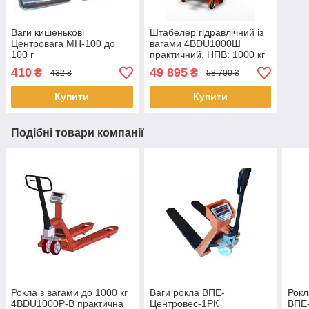
Ваги кишенькові
Штабелер гідравлічний із
Центровага MH-100 до
вагами 4BDU1000Ш
100 г
практичний, НПВ: 1000 кг
410
49 895
₴
₴
432 ₴
58 700 ₴
Купити
Купити
Подібні товари компанії
Рокла з вагами до 1000 кг
Ваги рокла ВПЕ-
Рокл
4BDU1000P-В практична
Центровес-1РК
ВПЕ-