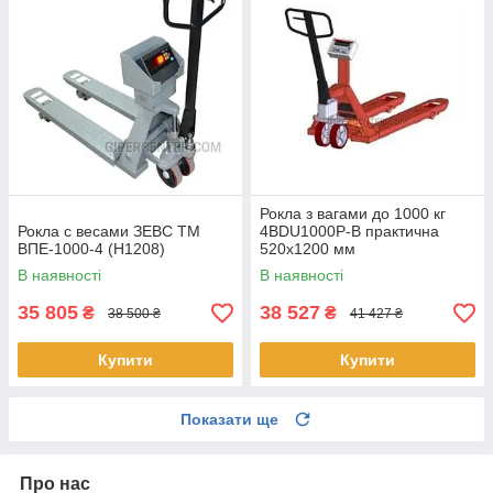
Рокла з вагами до 1000 кг
Рокла с весами ЗЕВС ТМ
4BDU1000P-В практична
ВПЕ-1000-4 (Н1208)
520x1200 мм
В наявності
В наявності
35 805
38 527
₴
₴
38 500 ₴
41 427 ₴
Купити
Купити
Показати ще
Про нас