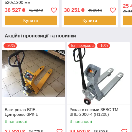
520x1200 мм
25 
38 527
38 251
₴
₴
41 427 ₴
40 264 ₴
26 83
Купити
Купити
Акційні пропозиції та новинки
–20%
Топ продажів
–10%
Ваги рокла ВПЕ-
Рокла с весами ЗЕВС ТМ
Центровес-3РК-Е
ВПЕ-2000-4 (Н1208)
В наявності
В наявності
27 820
34 920
₴
₴
34 775 ₴
38 800 ₴