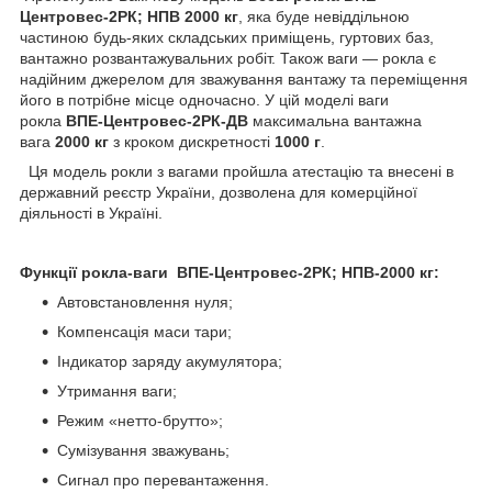
Центровес-2РК; НПВ 2000 кг
, яка буде невіддільною
частиною будь-яких складських приміщень, гуртових баз,
вантажно розвантажувальних робіт. Також ваги — рокла є
надійним джерелом для зважування вантажу та переміщення
його в потрібне місце одночасно. У цій моделі ваги
рокла
ВПЕ-Центровес-2РК-ДВ
максимальна вантажна
вага
2000 кг
з кроком дискретності
1000 г
.
Ця модель рокли з вагами пройшла атестацію та внесені в
державний реєстр України, дозволена для комерційної
діяльності в Україні.
Функції рокла-ваги ВПЕ-Центровес-2РК; НПВ-2000 кг:
Автовстановлення нуля;
Компенсація маси тари;
Індикатор заряду акумулятора;
Утримання ваги;
Режим «нетто-брутто»;
Сумізування зважувань;
Сигнал про перевантаження.