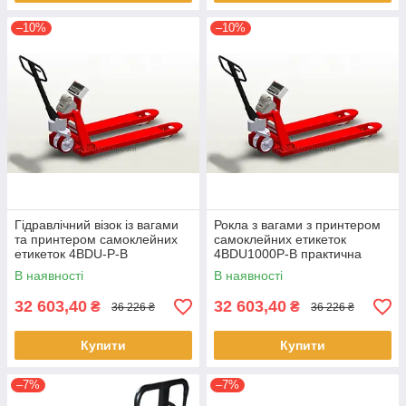
–10%
–10%
Гідравлічний візок із вагами
Рокла з вагами з принтером
та принтером самоклейних
самоклейних етикеток
етикеток 4BDU-P-В
4BDU1000P-В практична
практичний 520x1200 мм, до
520x1200 мм, до 1000 кг
В наявності
В наявності
2000 кг
32 603,40
32 603,40
₴
₴
36 226 ₴
36 226 ₴
Купити
Купити
–7%
–7%