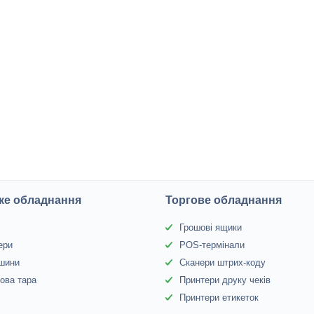
ке обладнання
Торгове обладнання
Грошові ящики
ери
POS-термінали
 шини
Сканери штрих-коду
ова тара
Принтери друку чеків
Принтери етикеток