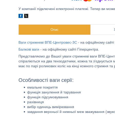
У компанії підключені електронні платежі. Тепер ви мож
Опис
Ваги стрижневі ВПЕ-Центровес-3С
- на офіційному сайті
Балкові ваги
- на офіційному сайті Гіперцентра.
Представляємо до Вашої уваги стрижневі ваги ВПЕ-Центр
спіраліються на два тензодатчики, кожна та з'єднуєтьс
має по парі роликових коліс на кінці кожного стрижня та 
Особливості ваги серії:
емальне покриття
функція занулення й тарування
функція підсумовування
рахівниця
вибір одиниць вимірювання
завдання верхньої й нижньої меж зважування (звук