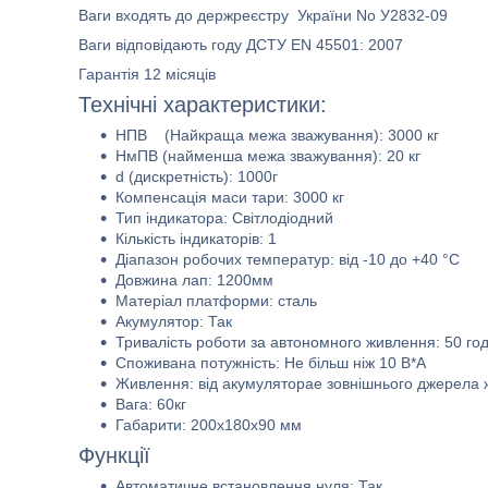
Ваги входять до держреєстру України No У2832-09
Ваги відповідають году ДСТУ EN 45501: 2007
Гарантія 12 місяців
Технічні характеристики:
НПВ (Найкраща межа зважування): 3000 кг
НмПВ (найменша межа зважування): 20 кг
d (дискретність): 1000г
Компенсація маси тари: 3000 кг
Тип індикатора: Світлодіодний
Кількість індикаторів: 1
Діапазон робочих температур: від -10 до +40 °C
Довжина лап: 1200мм
Матеріал платформи: сталь
Акумулятор: Так
Тривалість роботи за автономного живлення: 50 год
Споживана потужність: Не більш ніж 10 В*А
Живлення: від акумуляторае зовнішнього джерела
Вага: 60кг
Габарити: 200х180х90 мм
Функції
Автоматичне встановлення нуля: Так