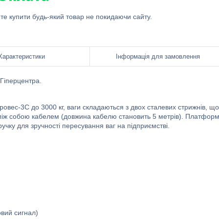
ете купити будь-який товар не покидаючи сайту.
Характеристики
Інформація для замовлення
 Гіперцентра.
овес-3С до 3000 кг, ваги складаються з двох сталевих стрижнів, що
я між собою кабелем (довжина кабелю становить 5 метрів). Платфор
ручку для зручності пересування ваг на підприємстві.
овий сигнал)