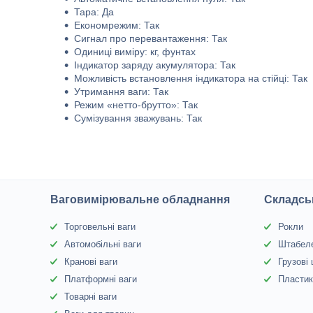
Тара: Да
Економрежим: Так
Сигнал про перевантаження: Так
Одиниці виміру: кг, фунтах
Індикатор заряду акумулятора: Так
Можливість встановлення індикатора на стійці: Так
Утримання ваги: Так
Режим «нетто-брутто»: Так
Сумізування зважувань: Так
Ваговимірювальне обладнання
Складсь
Торговельні ваги
Рокли
Автомобільні ваги
Штабел
Кранові ваги
Грузові
Платформні ваги
Пластик
Товарні ваги