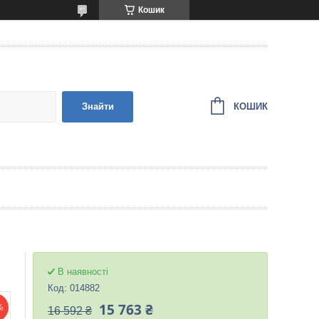
Кошик
КОШИК
Знайти
В наявності
Код:
014882
15 763 ₴
%
16 592 ₴