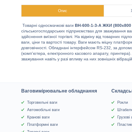
Опис
Товарні односмачкові ваги
ВН-600-1-3-А ЖКИ (800х800
сільськогосподарських підприємствах для зважування вант
здійснення виїзної торгівлі. На відміну від товарних підл
ваги, ціни та вартості товару. Ваги мають міцну платформ
довговічності. Обладнані інтерфейсом RS-232, за допом
(комп'ютера, електронного касового апарату, принтера)
зважування навіть у разі впливу на них зовнішніх вібрац
Ваговимірювальне обладнання
Складсь
Торговельні ваги
Рокли
Автомобільні ваги
Штабел
Кранові ваги
Грузові
Платформні ваги
Пластик
Товарні ваги