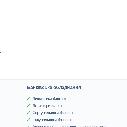
о
Банківське обладнання
Лічильники банкнот
Детектори валют
Сортувальники банкнот
Пакувальники банкнот
Аксесуари та запчастини для банківського