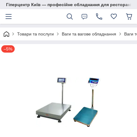
Гіперцентр Київ — професійне обладнання для ресторанів, м
Товари та послуги
Ваги та вагове обладнання
Ваги т
–5%