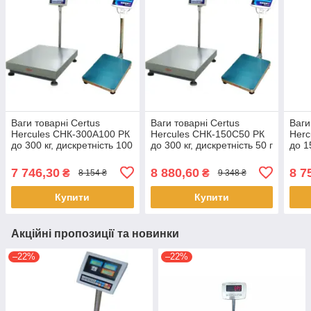
Ваги товарні Certus
Ваги товарні Certus
Ваги
Hercules СНК-300А100 РК
Hercules СНК-150С50 РК
Herc
до 300 кг, дискретність 100
до 300 кг, дискретність 50 г
до 1
г
20/5
7 746,30
8 880,60
8 7
₴
₴
8 154 ₴
9 348 ₴
Купити
Купити
Акційні пропозиції та новинки
–22%
–22%