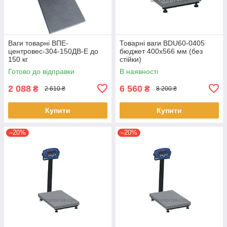
Ваги товарні ВПЕ-
Товарні ваги BDU60-0405
центровес-304-150ДВ-Е до
бюджет 400х566 мм (без
150 кг
стійки)
Готово до відправки
В наявності
2 088
6 560
₴
₴
2 610 ₴
8 200 ₴
Купити
Купити
–20%
–20%