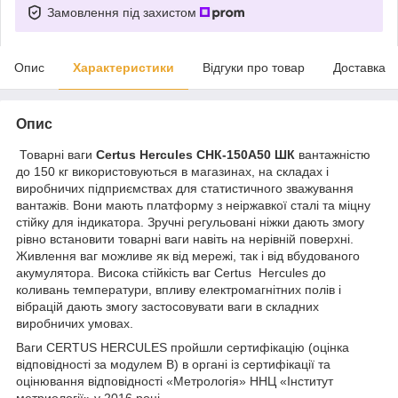
Замовлення під захистом
Опис
Характеристики
Відгуки про товар
Доставка
Опис
Товарні ваги
Certus Hercules СНК-150А50 ШК
вантажністю
до 150 кг використовуються в магазинах, на складах і
виробничих підприємствах для статистичного зважування
вантажів. Вони мають платформу з неіржавкої сталі та міцну
стійку для індикатора. Зручні регульовані ніжки дають змогу
рівно встановити товарні ваги навіть на нерівній поверхні.
Живлення ваг можливе як від мережі, так і від вбудованого
акумулятора. Висока стійкість ваг Certus Hercules до
коливань температури, впливу електромагнітних полів і
вібрацій дають змогу застосовувати ваги в складних
виробничих умовах.
Ваги CERTUS HERCULES пройшли сертифікацію (оцінка
відповідності за модулем B) в органі із сертифікації та
оцінювання відповідності «Метрологія» ННЦ «Інститут
метриології» у 2016 році.