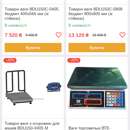
Товарні ваги BDU150C-0405
Товарні ваги BDU150C-0808
бюджет 400х566 мм (зі
бюджет 800х800 мм (зі
стійкою)
стійкою)
В наявності
В наявності
7 520
13 120
₴
₴
9 400 ₴
16 400 ₴
Купити
Купити
–20%
–20%
Товарні ваги з огорожею для
мішків BDU150-0405 М
Ваги торговельні ВТЕ-