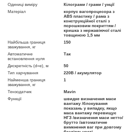
Одиниці виміру
Кілограми / грами / унції
Матеріал
корпус вагопроцесора з
ABS пластику / рама з
конструкційної сталі з
порошковим покриттям /
кришка з нержавіючої сталі
товщиною 1,5 мм
Найбільша границя
150
зважування, кг
Автоматичне
Так
встановлення нуля
Дискретність (d=e), м
50
Тип харчування
220В / акумулятор
Найменша границя
1
зважування, кг
Тензодатчик
Mavin
Функції
швидке визначення маси
вантажу /блокування
показань у випадку, якщо
маса вантажу перевищує
НГЗ /визначення маси нетто/
брутто /автоматичне
вимкнення ваг при довгому
бездіяльності