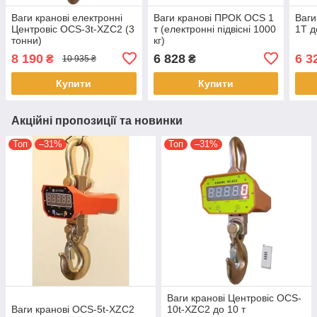
Ваги кранові електронні
Ваги кранові ПРОК OCS 1
Ваги
Центровіс OCS-3t-XZC2 (3
т (електронні підвісні 1000
1Т д
тонни)
кг)
8 190
6 828
6 3
₴
₴
10 935 ₴
Купити
Купити
Акційні пропозиції та новинки
Топ
–31%
Топ
–31%
Ваги кранові Центровіс OCS-
Ваги кранові OCS-5t-XZC2
10t-XZC2 до 10 т