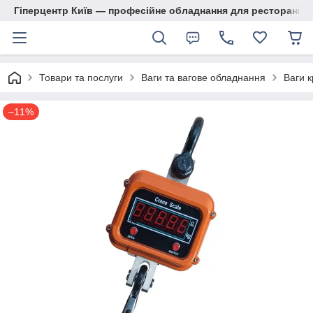
Гіперцентр Київ — професійне обладнання для ресторанів, м
Товари та послуги
Ваги та вагове обладнання
Ваги к
–11%