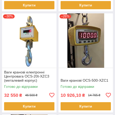
Купити
Купити
–30%
–26%
Ваги кранові електронні
Центровага ОСS-20t-XZС3
(металевий корпус)
Ваги кранові OCS-500-XZC1
Готово до відправки
Готово до відправки
32 550
10 926,10
₴
₴
46 500 ₴
14 765 ₴
Купити
Купити