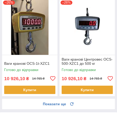
–26%
–26%
Ваги кранові Центровес OCS-
Ваги кранові OCS-1t-XZC1
500-XZC1 до 500 кг
Готово до відправки
Готово до відправки
10 926,10
10 926,10
₴
₴
14 765 ₴
14 765 ₴
Купити
Купити
Показати ще