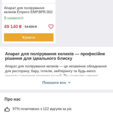
Апарат для полірування
келихів Empero EMP.BPR.002
В наявності
49 140
₴
54 600 ₴
Купити
Апарат для полірування келихів — професійне
рішення для ідеального блиску
Апарат для полірування келихів — це незамінне обладнання
для ресторану, бару, готелю, кейтерингу та будь-якого
закладу з великим потоком гостей. Він дозволяє швидко
надавати склу ідеальний блиск, усувати розводи та жирні
Показати все
сліди, які часто залишаються після миття вручну або в
посудомийній машині.
Якщо ви шукаєте
полірувальну машину для
Про нас
келихів
,
полірувач для склянок
,
апарат для сушіння та
полірування келихів
, або
машину для полірування
97% позитивних з 122 відгуків за рік
бокалів
, — у цій категорії ви знайдете найкращі професійні