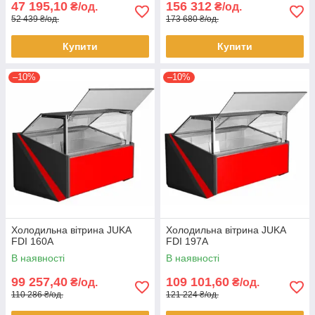
47 195,10
156 312
₴/од.
₴/од.
52 439 ₴/од.
173 680 ₴/од.
Купити
Купити
–10%
–10%
Холодильна вітрина JUKA
Холодильна вітрина JUKA
FDI 160A
FDI 197A
В наявності
В наявності
99 257,40
109 101,60
₴/од.
₴/од.
110 286 ₴/од.
121 224 ₴/од.