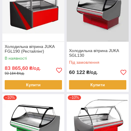
Холодильна вітрина JUKA
Холодильна вітрина JUKA
FGL190 (Рестайлінг)
SGL130
В наявності
Під замовлення
83 865,60
₴/од.
60 122
₴/од.
93 184 ₴/од.
Купити
Купити
–10%
–10%