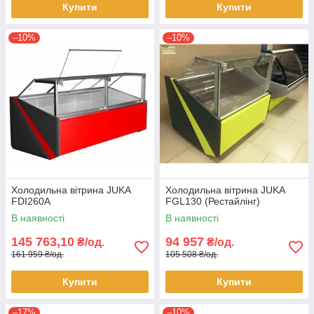
Купити
Купити
–10%
–10%
Холодильна вітрина JUKA
Холодильна вітрина JUKA
FDI260A
FGL130 (Рестайлінг)
В наявності
В наявності
145 763,10
94 957
₴/од.
₴/од.
161 959 ₴/од.
105 508 ₴/од.
Купити
Купити
–17%
–10%