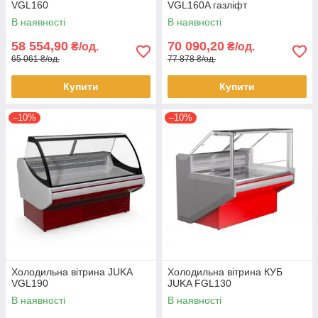
VGL160
VGL160A газліфт
В наявності
В наявності
58 554,90
70 090,20
₴/од.
₴/од.
65 061 ₴/од.
77 878 ₴/од.
Купити
Купити
–10%
–10%
Холодильна вітрина JUKA
Холодильна вітрина КУБ
VGL190
JUKA FGL130
В наявності
В наявності