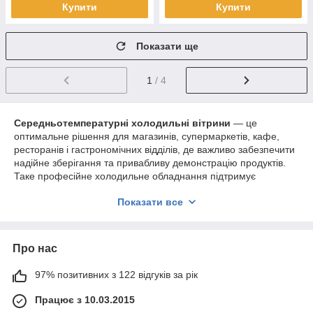
Купити
Купити
Показати ще
1
/ 4
Середньотемпературні холодильні вітрини
— це
оптимальне рішення для магазинів, супермаркетів, кафе,
ресторанів і гастрономічних відділів, де важливо забезпечити
надійне зберігання та привабливу демонстрацію продуктів.
Таке професійне холодильне обладнання підтримує
стабільну температуру у межах
від 0°C до +10°C
, що є
Показати все
ідеальним для зберігання
ковбас, сирів, гастрономії,
напівфабрикатів, десертів та напоїв
.
Призначення середньотемпературних
Про нас
холодильних вітрин
Головне завдання середньотемпературної вітрини
97% позитивних з 122 відгуків за рік
—
зберегти свіжість продуктів
, не змінюючи їх смакових
Працює з 10.03.2015
властивостей, аромату чи зовнішнього вигляду.