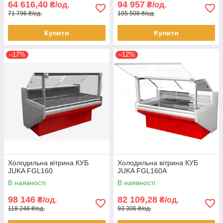
64 616,40
94 957
₴/од.
₴/од.
71 796 ₴/од.
105 508 ₴/од.
Купити
Купити
–17%
–12%
Холодильна вітрина КУБ
Холодильна вітрина КУБ
JUKA FGL160
JUKA FGL160A
В наявності
В наявності
98 146
82 109,28
₴/од.
₴/од.
118 248 ₴/од.
93 306 ₴/од.