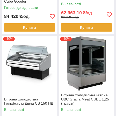
Cube Gooder
В наявності
Готово до відправки
62 963,10
₴/од.
84 420
₴/од.
69 959 ₴/од.
Купити
Купити
–10%
–10%
Вітрина холодильна м'ясна
Вітрина холодильна
UBC Gracia Meat CUBE 1,25
Гольфстрім Двіна CS 150 НД
(Грація)
В наявності
В наявності