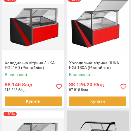
Холодильна вітрина JUKA
Холодильна вітрина JUKA
FGL160 (Рестайлінг)
FGL160A (Рестайлінг)
В наявності
В наявності
98 146
88 126,20
₴/од.
₴/од.
118 248 ₴/од.
97 918 ₴/од.
Купити
Купити
–10%