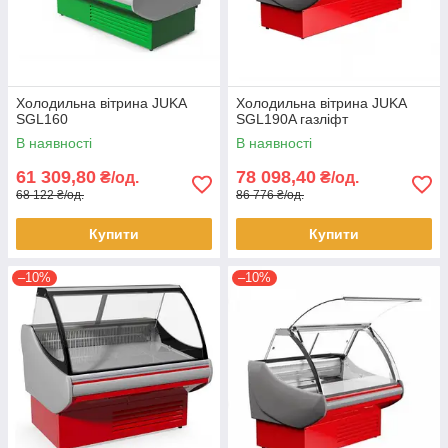
Холодильна вітрина JUKA
Холодильна вітрина JUKA
SGL160
SGL190A газліфт
В наявності
В наявності
61 309,80
78 098,40
₴/од.
₴/од.
68 122 ₴/од.
86 776 ₴/од.
Купити
Купити
–10%
–10%