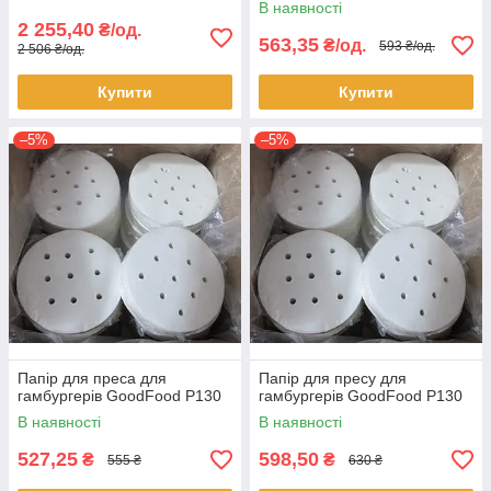
В наявності
2 255,40
₴/од.
563,35
₴/од.
593 ₴/од.
2 506 ₴/од.
Купити
Купити
–5%
–5%
Папір для преса для
Папір для пресу для
гамбургерів GoodFood P130
гамбургерів GoodFood P130
В наявності
В наявності
527,25
598,50
₴
₴
555 ₴
630 ₴