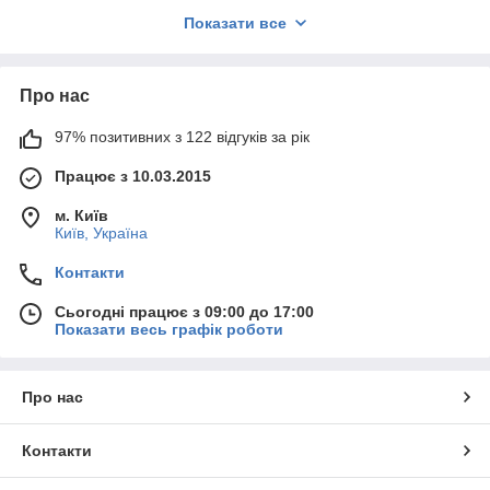
ваших основних машин. Правильно підібрані аксесуари не
Показати все
лише підвищують продуктивність, але й значно продовжують
термін служби усього обладнання.
Асортимент допоміжного обладнання включає:
Про нас
Формувальні кільця та матриці
для створення
ідеальних котлет
97% позитивних з 122 відгуків за рік
Антипригарні пластини
для легкого виймання
Працює з 10.03.2015
продукції
Зʼємні панелі та кришки
для зручного
м. Київ
Київ, Україна
обслуговування
Протиударні накладки
для захисту механізмів
Контакти
Спеціальні лотки
для збору готових виробів
Сьогодні працює з 09:00 до 17:00
Ключові переваги використання:
Показати весь графік роботи
Зменшення часу на обслуговування обладнання
Запобігання прилипанню продуктів
Про нас
Захист основних механізмів від зносу
Підвищення гігієнічних стандартів
Контакти
Чому важливо використовувати якісні аксесуари?