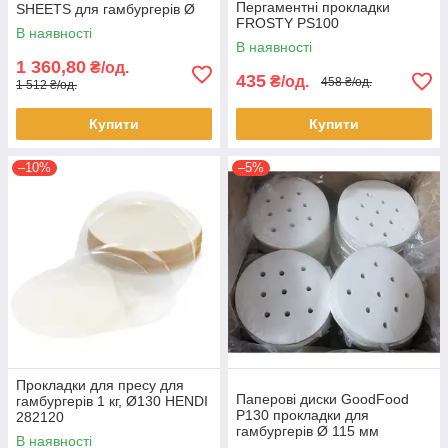
Пергаментні прокладки
SHEETS для гамбургерів Ø
FROSTY PS100
130мм
В наявності
В наявності
1 360,80
₴/од.
435
₴/од.
458 ₴/од.
1 512 ₴/од.
Купити
Купити
–10%
–5%
Прокладки для пресу для
Паперові диски GoodFood
гамбургерів 1 кг, Ø130 HENDI
P130 прокладки для
282120
гамбургерів Ø 115 мм
В наявності