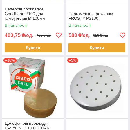
Паперові прокладки
GoodFood P100 для
Пергаментні прокладки
гамбургерів Ø 100мм
FROSTY PS130
В наявності
В наявності
403,75
580
₴/од.
₴/од.
425 ₴/од.
610 ₴/од.
Купити
Купити
–10%
–5%
Целофанові прокладки
EASYLINE CELLOPHAN