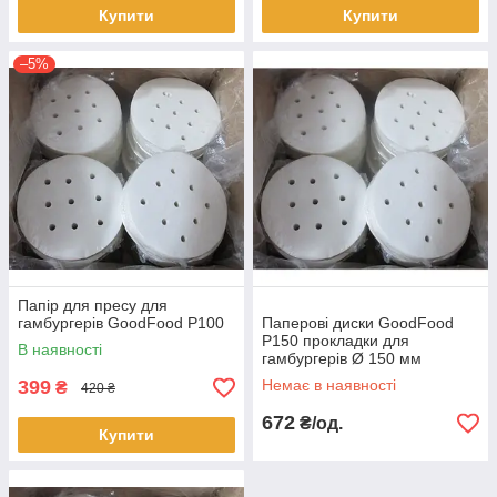
Купити
Купити
–5%
Папір для пресу для
гамбургерів GoodFood P100
Паперові диски GoodFood
P150 прокладки для
В наявності
гамбургерів Ø 150 мм
399
Немає в наявності
₴
420 ₴
672
₴/од.
Купити