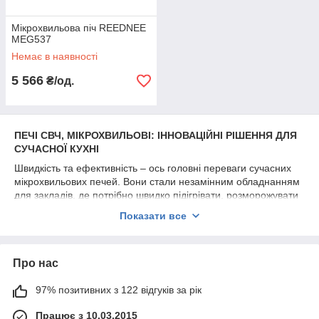
Мікрохвильова піч REEDNEE
MEG537
Немає в наявності
5 566
₴/од.
ПЕЧІ СВЧ, МІКРОХВИЛЬОВІ: ІННОВАЦІЙНІ РІШЕННЯ ДЛЯ
СУЧАСНОЇ КУХНІ
Швидкість та ефективність – ось головні переваги сучасних
мікрохвильових печей. Вони стали незамінним обладнанням
для закладів, де потрібно швидко підігрівати, розморожувати
або приготувати їжу.
Показати все
ТЕХНІЧНІ ХАРАКТЕРИСТИКИ:
Потужність від 1000 до 2000 Вт
Про нас
Об'єм камери від 20 до 40 літрів
Різні режими роботи
97% позитивних з 122 відгуків за рік
Електронне керування
Працює з 10.03.2015