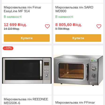
Мікрохвильова піч Fimar
Мікрохвильова піч SARO
EasyLine MF 914
WD900
В наявності
В наявності
12 699
8 805,60
₴/од.
₴/од.
14 110 ₴/од.
9 784 ₴/од.
Купити
Купити
–10%
Мікрохвильова піч REEDNEE
Мікрохвильова піч FFimar
MEG50K-6