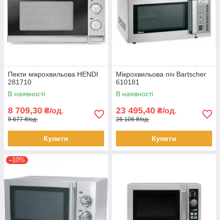
Пекти мікрохвильова HENDI
Мікрохвильова піч Bartscher
281710
610181
В наявності
В наявності
8 709,30
23 495,40
₴/од.
₴/од.
9 677 ₴/од.
26 106 ₴/од.
Купити
Купити
–10%