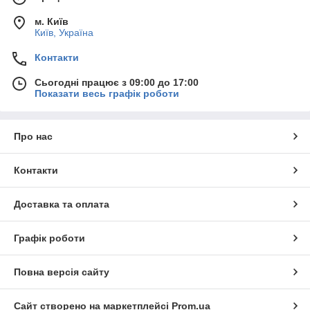
Таймер з автоматичним відключенням
м. Київ
ПЕРЕВАГИ ВИКОРИСТАННЯ:
Київ, Україна
Економія часу
Контакти
Зручність експлуатації
Рівномірне розігрівання
Сьогодні працює з 09:00 до 17:00
Показати весь графік роботи
Збереження корисних речовин
Простота в догляді
ОСОБЛИВОСТІ СУЧАСНИХ МОДЕЛЕЙ:
Про нас
Сучасні промислові мікрохвильові печі обладнані системами
захисту від перегріву, мають міцну конструкцію та зносостійкі
Контакти
матеріали. Деякі моделі мають функції пару або гриль.
Оберіть якісні мікрохвильові печі у
Гіперцентр Київ
–
Доставка та оплата
забезпечте ефективність вашої кухні!
Графік роботи
Повна версія сайту
Сайт створено на маркетплейсі
Prom.ua