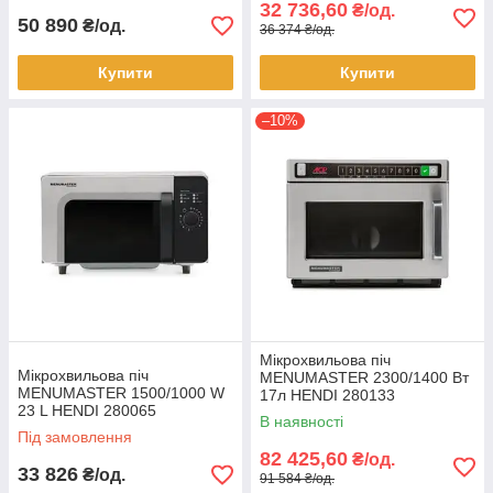
32 736,60
₴/од.
50 890
₴/од.
36 374 ₴/од.
Купити
Купити
–10%
Мікрохвильова піч
Мікрохвильова піч
MENUMASTER 2300/1400 Вт
MENUMASTER 1500/1000 W
17л HENDI 280133
23 L HENDI 280065
В наявності
Під замовлення
82 425,60
₴/од.
33 826
₴/од.
91 584 ₴/од.