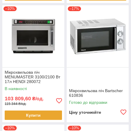
–10%
–17%
Мікрохвильова піч
MENUMASTER 3100/2100 Вт
17л HENDI 280072
В наявності
Мікрохвильова піч Bartscher
610836
103 809,60
₴/од.
Готово до відправки
115 344 ₴/од.
Ціну уточнюйте
Купити
–10%
–10%