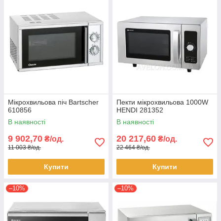
Мікрохвильова піч Bartscher
Пекти мікрохвильова 1000W
610856
HENDI 281352
В наявності
В наявності
9 902,70
20 217,60
₴/од.
₴/од.
11 003 ₴/од.
22 464 ₴/од.
Купити
Купити
–10%
–10%