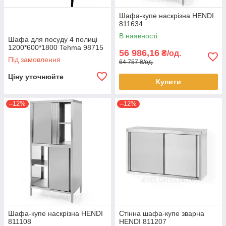
Шафа-купе наскрізна HENDI
811634
В наявності
Шафа для посуду 4 полиці
1200*600*1800 Tehma 98715
56 986,16
₴/од.
Під замовлення
64 757 ₴/од.
Ціну уточнюйте
Купити
–12%
–12%
Шафа-купе наскрізна HENDI
Стінна шафа-купе зварна
811108
HENDI 811207