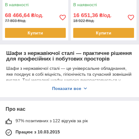
В наявності
В наявності
68 466,64
16 651,36
₴/од.
₴/од.
77 803 ₴/од.
18 922 ₴/од.
Купити
Купити
Шафи з нержавіючої сталі — практичне рішення
для професійних і побутових просторів
Шафи з нержавіючої сталі — це універсальне обладнання,
яке поєднує в собі міцність, гігієнічність та сучасний зовнішній
вигляд. Такі металеві шафи широко використовуються у
закладах громадського харчування, медичних установах,
Показати все
лабораторіях, виробничих цехах, на складах, а також у
професійних кухнях ресторанів, кафе та їдалень.
Нержавіюча сталь не боїться вологи, перепадів температур і
Про нас
агресивних середовищ, тому шафи з цього матеріалу
ідеально підходять для інтенсивної експлуатації. Вони легко
97% позитивних з 122 відгуків за рік
миються, не вбирають запахи, не іржавіють і відповідають
санітарно-гігієнічним нормам. Саме тому шафи з нержавійки
Працює з 10.03.2015
часто обирають для зберігання посуду, інвентарю, продуктів,