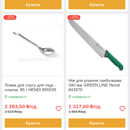
Купити
Купити
–10%
–10%
Ніж для різання скибочками
Ложка для соусу для піци -
340 мм GREEN LINE Hendi
пласка, 85 г HENDI 855539
843970
В наявності
В наявності
2 263,50
1 317,60
₴/од.
₴/од.
2 515 ₴/од.
1 464 ₴/од.
Купити
Купити