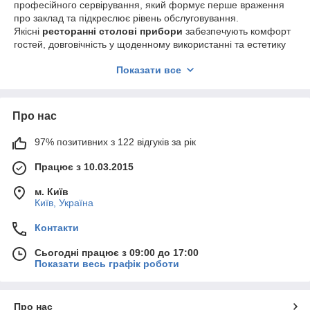
професійного сервірування, який формує перше враження
про заклад та підкреслює рівень обслуговування.
Якісні
ресторанні столові прибори
забезпечують комфорт
гостей, довговічність у щоденному використанні та естетику
подачі страв.
Показати все
У цій категорії представлені
вилки, ножі, ложки для
ресторанів
,
набори столових приборів
HoReCa
,
професійні столові прилади з нержавіючої
Про нас
сталі
,
банкетні столові прибори
,
класичні та сучасні
серії для закладів громадського харчування
. Користувачі
часто шукають
97% позитивних з 122 відгуків за рік
столові прилади для ресторанів
купити
,
професійні столові прибори
,
ресторанні
Працює з 10.03.2015
прибори оптом
,
прибори HoReCa
,
прибори для кафе та
барів
.
м. Київ
Ресторанні столові прилади розраховані на інтенсивну
Київ, Україна
експлуатацію, стійкі до подряпин, корозії та багаторазового
миття у посудомийних машинах. Ергономічна форма та
Контакти
збалансована вага роблять їх зручними у використанні для
різних типів страв — від перших і гарячих до десертів.
Сьогодні працює з 09:00 до 17:00
Показати весь графік роботи
Такі столові прибори ідеально підходять для
ресторанів,
кафе, бістро, готелів, кейтерингу, їдалень та банкетних
залів
. Вони гармонійно доповнюють сервірування столу,
Про нас