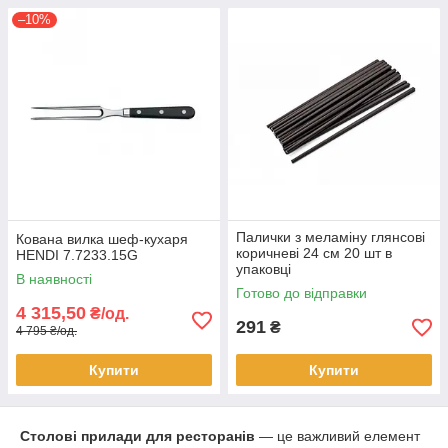
–10%
Палички з меламіну глянсові
Кована вилка шеф-кухаря
коричневі 24 см 20 шт в
HENDI 7.7233.15G
упаковці
В наявності
Готово до відправки
4 315,50
₴/од.
291
₴
4 795 ₴/од.
Купити
Купити
Столові прилади для ресторанів
— це важливий елемент