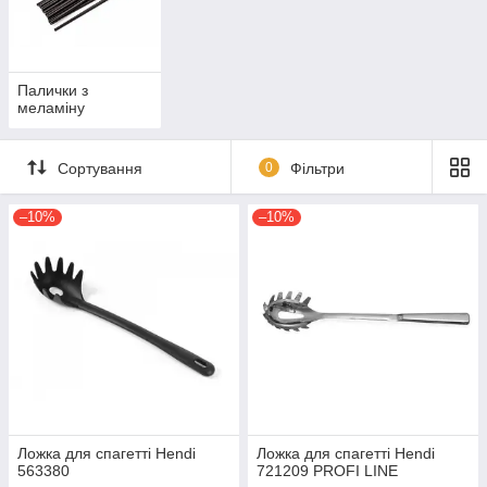
Палички з
меламіну
Сортування
0
Фільтри
–10%
–10%
Ложка для спагетті Hendi
Ложка для спагетті Hendi
563380
721209 PROFI LINE