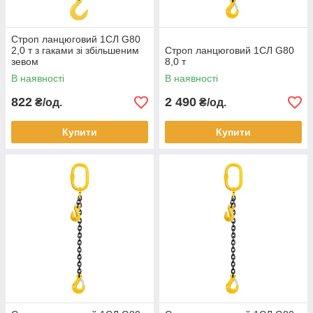
Строп ланцюговий 1СЛ G80
2,0 т з гаками зі збільшеним
Строп ланцюговий 1СЛ G80
зевом
8,0 т
В наявності
В наявності
822
2 490
₴/од.
₴/од.
Купити
Купити