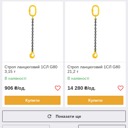
Строп ланцюговий 1СЛ G80
Строп ланцюговий 1СЛ G80
3,15 т
21,2 т
В наявності
В наявності
906
14 280
₴/од.
₴/од.
Купити
Купити
Показати ще