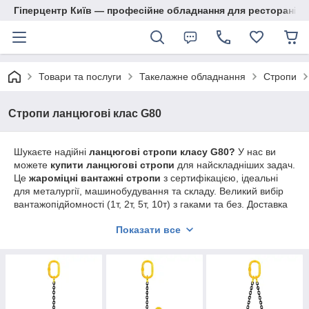
Гіперцентр Київ — професійне обладнання для ресторанів, м
Товари та послуги
Такелажне обладнання
Стропи
Стропи ланцюгові клас G80
Шукаєте надійні
ланцюгові стропи класу G80?
У нас ви
можете
купити ланцюгові стропи
для найскладніших задач.
Це
жароміцні вантажні стропи
з сертифікацією, ідеальні
для металургії, машинобудування та складу. Великий вибір
вантажопідйомності (1т, 2т, 5т, 10т) з гаками та без. Доставка
по Києву та Україні.
Показати все