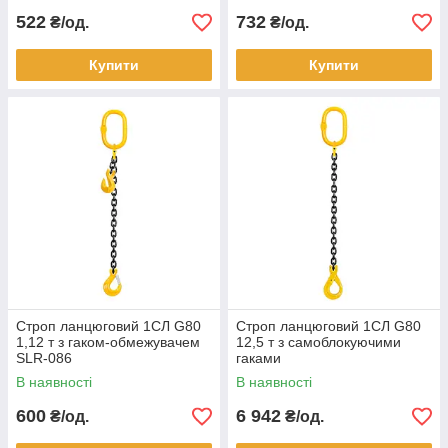
522
732
₴/од.
₴/од.
Купити
Купити
Строп ланцюговий 1СЛ G80
Строп ланцюговий 1СЛ G80
1,12 т з гаком-обмежувачем
12,5 т з самоблокуючими
SLR-086
гаками
В наявності
В наявності
600
6 942
₴/од.
₴/од.