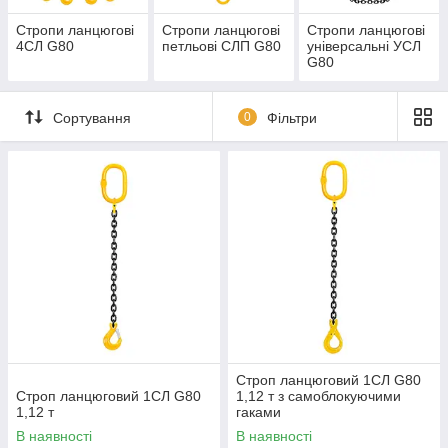
Стропи ланцюгові
Стропи ланцюгові
Стропи ланцюгові
4СЛ G80
петльові СЛП G80
універсальні УСЛ
G80
Сортування
0
Фільтри
Строп ланцюговий 1СЛ G80
Строп ланцюговий 1СЛ G80
1,12 т з самоблокуючими
1,12 т
гаками
В наявності
В наявності