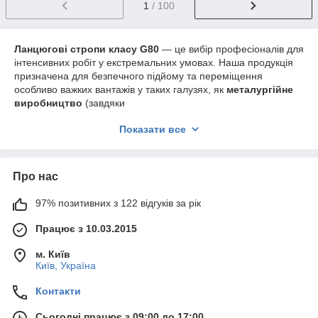
1
/ 100
Ланцюгові стропи класу G80
— це вибір професіоналів для
інтенсивних робіт у екстремальних умовах. Наша продукція
призначена для безпечного підйому та переміщення
особливо важких вантажів у таких галузях, як
металургійне
виробництво
(завдяки
жароміцності),
машинобудування
,
суднобудування
,
будів
Показати все
ництво
та
складська логістика
. Ми пропонуємо
ланцюгові
стропи різної вантажопідйомності
(від 1 до 10 тонн і
більше), комплектуючі та аксесуари до них,
включаючи
такелажні гаки
та
захвати
.
Про нас
Усі вироби мають сертифікати відповідності, що гарантує
їхню довговічність та безпеку експлуатації.
97% позитивних з 122 відгуків за рік
Купити
ланцюгові стропи в Києві
та по всій Україні ви можете у
Працює з 10.03.2015
нас, отримавши повну консультацію.
Також рекомендуємо уважно переглянути суміжні
м. Київ
категорії товарів:
Київ, Україна
Текстильні стрічкові стропи
— для роботи з
Контакти
чутливими до пошкоджень вантажами.
Сталеві канатні стропи
— універсальне рішення
Сьогодні працює з 09:00 до 17:00