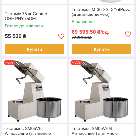
Тестомес M-30-2S- 3Ф itPizza
Тістоміс 75 кг Gooder
(зі знімною дежею)
OHE.PHY.75DM
В наявності
Готово до відправки
69 595,50
₴/од.
55 530
₴
83 850 ₴/од.
Купити
Купити
–5%
–5%
Тестомес SM05VET
Тестомес SM05VEM
Alimacchine (зі знімною
Alimacchine (зі знімною