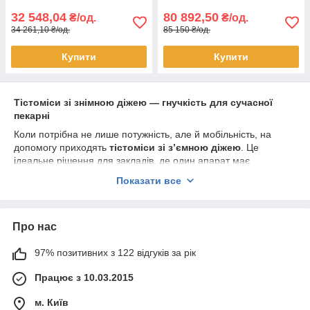
32 548,04
80 892,50
₴/од.
₴/од.
34 261,10 ₴/од.
85 150 ₴/од.
Купити
Купити
Тістоміси зі знімною діжею — гнучкість для сучасної
пекарні
Коли потрібна не лише потужність, але й мобільність, на
допомогу приходять
тістоміси зі зʼємною діжею
. Це
ідеальне рішення для закладів, де один апарат має
обслуговувати кілька виробничих потоків. Завдяки зручній
Показати все
системі фіксації ви отримуєте універсальну машину, що
поєднує продуктивність професійного обладнання з
практичністю компактного рішення.
Про нас
Ключові переваги:
Мобільність — дозволяє легко переміщати діжу для
97% позитивних з 122 відгуків за рік
дозрівання тіста
Працює з 10.03.2015
Гнучкість — можливість використовувати кілька діж по
черзі для різних видів тіста
м. Київ