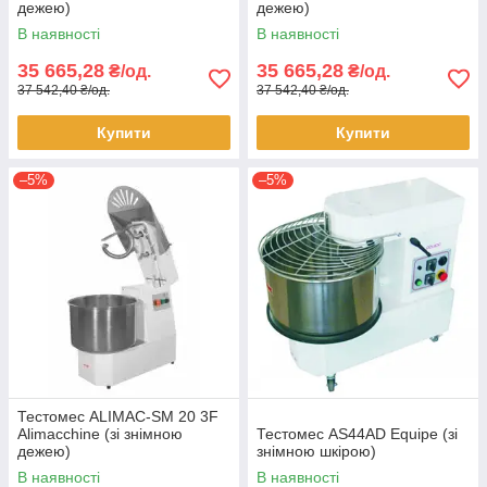
дежею)
дежею)
В наявності
В наявності
35 665,28
35 665,28
₴/од.
₴/од.
37 542,40 ₴/од.
37 542,40 ₴/од.
Купити
Купити
–5%
–5%
Тестомес ALIMAC-SM 20 3F
Alimacchine (зі знімною
Тестомес AS44AD Equipe (зі
дежею)
знімною шкірою)
В наявності
В наявності