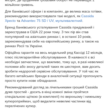
місцях, де щоденний грошовий оборот не перевищує 2
мільйони гривень.
Для банківської сфери і в компаніях, де велика маса готівки,
рекомендуємо використовувати такі моделі, як
Cassida
Xpecto
та
Advantec 75 SD / UV, мультивалютний
.
Бренд банківського устаткування Cassida придуманий і
зареєстрував в США 22 роки тому. З тих пір він став
популярний на азіатських ринках і, в останні 10 років,
зарекомендував себе на європейському ринку, а також на
ринках Росії та України.
Офіційна гарантія на весь модельний ряд Кассіді 12 місяців,
плюс післягарантійне обслуговування. В наявності є всі
необхідні запчастини, що важливо, тому що, в разі невеликої
поломки або зносу деталей таких як шестерня, вам досить
зробити недорогий сервісне обслуговування. У той час як
багато китайських бренди в аналогічній ситуації пропонують
просто купити нове обладнання.
Рекомендований догляд за лічильниками грошей Cassida
дуже простий - досить в кінці кожної зміни пройтися
спеціальною щіткою (в комплекті) по верхньому і нижньому
купюроприймач, щоб видалити невеликі частинки від
перелічених купюр.